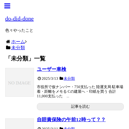
do-did-done
色々やったこと
ホーム
未分類
「
未分類
」
一覧
ユーザー車検
2025/3/13
未分類
市役所で仮ナンバー・750支払った 陸運支局 駐車場
着・距離をメモる Cの建屋へ・印紙を買う 合計
11,000支払った ...
記事を読む
自賠責保険の午前12時って？？
2025/3/11
未分類