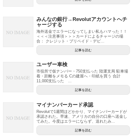
みんなの銀行→Revolutアカウントへチ
ャージする
海外送金でエラーになってしまい私もハマった！！
＜＜＜注意事項＞＞＞カードによるチャージの場
合： クレジット・プリペイド・デビ...
記事を読む
ユーザー車検
市役所で仮ナンバー・750支払った 陸運支局 駐車場
着・距離をメモる Cの建屋へ・印紙を買う 合計
11,000支払った ...
記事を読む
マイナンバーカード承認
Revolutで1週間ほどかかり、マイナンバーカードが
承認された。早速、アメリカの自分の口座へ送金し
てみた。今度はエラーにならず、送れたみ...
記事を読む